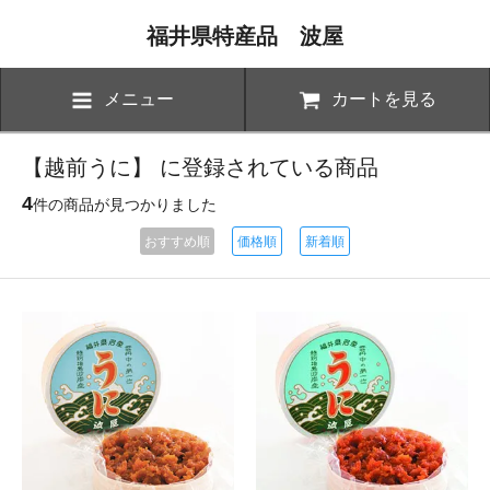
福井県特産品 波屋
メニュー
カートを見る
【越前うに】 に登録されている商品
4
件の商品が見つかりました
おすすめ順
価格順
新着順