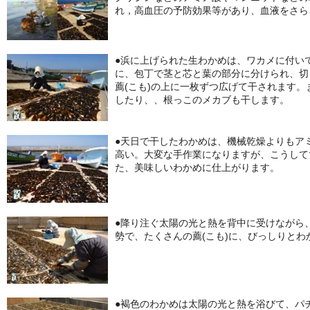
れ，高血圧の予防効果等があり、血液をさら
●浜に上げられた生わかめは、ワカメに付い
に、包丁で茎と芯と葉の部分に分けられ、切
薦(こも)の上に一枚ずつ広げて干されます
したり、、根っこのメカブも干します。
●天日で干したわかめは、機械乾燥よりもア
高い。大変な手作業になりますが、こうして
た、美味しいわかめに仕上がります。
●降り注ぐ太陽の光と熱を背中に受けながら
勢で、たくさんの薦(こも)に、びっしりとわ
●褐色のわかめは太陽の光と熱を浴びて、パ