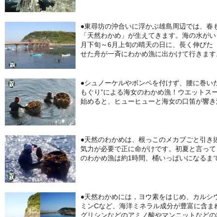
●東尋坊の沖合いに浮かぶ雄島周辺では、春
「天然わかめ」が生えてきます。海の水がい
月下旬～6月上旬の晴天の日に、長く伸びた
せた舟が一斉にわかめ漁に出かけて行きます
●シュノーケルやボンベを付けず、腰に巻いた
もぐり”による海女のわかめ漁！ウエットス
始めると、ヒューヒューと海女の口笛が響き
●天然のわかめは、根っこのメカブごと引き
気力が必要で正に命がけです。初夏と言って
のわかめ漁は約1時間、桶いっぱいになるま
●天然わかめには，ヨウ素をはじめ、カルシウ
ミンCなど、海洋ミネラル成分が豊富に含ま
グリシンなどのアミノ酸やマンニットなどの