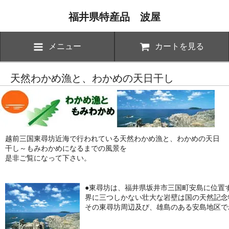
福井県特産品 波屋
メニュー
カートを見る
天然わかめ漁と、わかめの天日干し
越前三国東尋坊近海で行われている天然わかめ漁と、わかめの天日
干し～もみわかめになるまでの風景を
是非ご覧になって下さい。
●東尋坊は、福井県坂井市三国町安島に位置
界に三つしかない壮大な岩壁は国の天然記念
その東尋坊周辺及び、雄島のある安島地区で