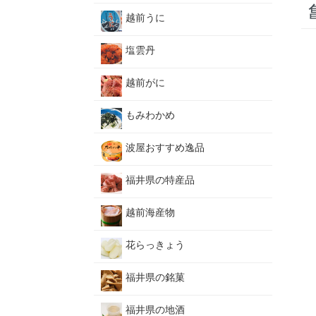
越前うに
塩雲丹
越前がに
もみわかめ
波屋おすすめ逸品
福井県の特産品
越前海産物
花らっきょう
福井県の銘菓
福井県の地酒