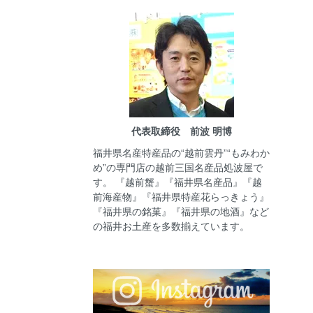
代表取締役 前波 明博
福井県名産特産品の“越前雲丹”“もみわか
め”の専門店の越前三国名産品処波屋で
す。 『越前蟹』『福井県名産品』『越
前海産物』『福井県特産花らっきょう』
『福井県の銘菓』『福井県の地酒』など
の福井お土産を多数揃えています。