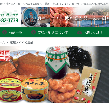
のささ漬けなど、福井を代表する海鮮を、通販・直送しています。お中元・お歳暮などのご贈答品と
商品一覧
支払・配送について
お問い合わせ
ーム
>
波屋おすすめ逸品