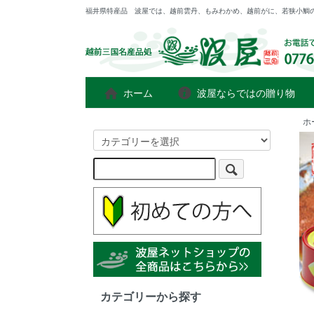
福井県特産品 波屋では、越前雲丹、もみわかめ、越前がに、若狭小鯛
ホーム
波屋ならではの贈り物
ホ
カテゴリーから探す