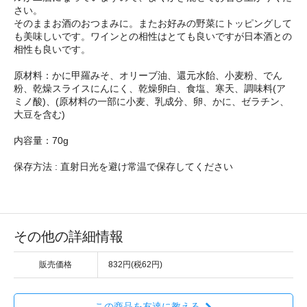
さい。
そのままお酒のおつまみに。またお好みの野菜にトッピングして
も美味しいです。ワインとの相性はとても良いですが日本酒との
相性も良いです。
原材料：かに甲羅みそ、オリーブ油、還元水飴、小麦粉、でん
粉、乾燥スライスにんにく、乾燥卵白、食塩、寒天、調味料(ア
ミノ酸)、(原材料の一部に小麦、乳成分、卵、かに、ゼラチン、
大豆を含む)
内容量：70g
保存方法 : 直射日光を避け常温で保存してください
その他の詳細情報
販売価格
832円(税62円)
この商品を友達に教える