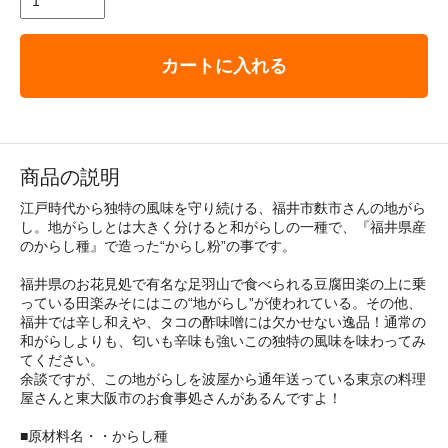
カートに入れる
商品の説明
江戸時代から独特の風味を守り続ける、福井市麩市さんの地がら
し。地がらしとは大きく分けると和がらしの一種で、『福井県産
のからし種』で造った“からし粉”の事です。
福井県のお花見処で有名な足羽山で食べられる豆腐田楽の上に乗
っている田楽みそにはこの“地がらし”が使われている。その他、
福井では辛し和えや、タコの酢味噌には欠かせない逸品！通常の
和がらしよりも、匂いも辛味も強いこの独特の風味を味わってみ
てください。
余談ですが、この地がらしを波屋から通年送っている東京の料理
屋さんと東大阪市のお食事処さんがあるんですよ！
■原材料名・・からし種