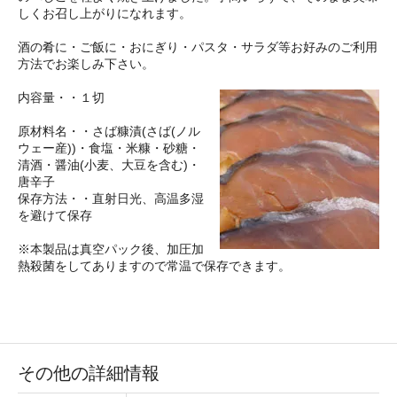
しくお召し上がりになれます。
酒の肴に・ご飯に・おにぎり・パスタ・サラダ等お好みのご利用
方法でお楽しみ下さい。
内容量・・１切
原材料名・・さば糠漬(さば(ノル
ウェー産))・食塩・米糠・砂糖・
清酒・醤油(小麦、大豆を含む)・
唐辛子
保存方法・・直射日光、高温多湿
を避けて保存
※本製品は真空パック後、加圧加
熱殺菌をしてありますので常温で保存できます。
その他の詳細情報