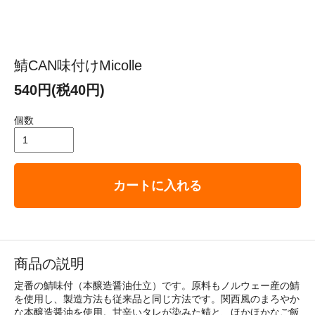
鯖CAN味付けMicolle
540円(税40円)
個数
カートに入れる
商品の説明
定番の鯖味付（本醸造醤油仕立）です。原料もノルウェー産の鯖
を使用し、製造方法も従来品と同じ方法です。関西風のまろやか
な本醸造醤油を使用。甘辛いタレが染みた鯖と、ほかほかなご飯