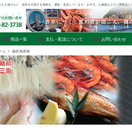
のささ漬けなど、福井を代表する海鮮を、通販・直送しています。お中元・お歳暮などのご贈答品と
商品一覧
支払・配送について
お問い合わせ
ーム
>
越前海産物