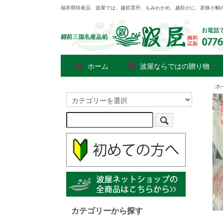
福井県特産品 波屋では、越前雲丹、もみわかめ、越前がに、若狭小鯛
ホーム
波屋ならではの贈り物
ホ
カテゴリーから探す