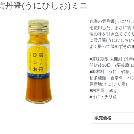
雲丹醤(うにひしお)ミニ
丸海の雲丹醤(うにひし
を使用した、まさに雲
理の味を引き立ててく
に雲丹醤(うにひしお)
よく振って薄めずその
■賞味期限 未開封で1
開封後30日 (要冷蔵 
■原材料 うに、砂糖、
粘多糖類、香辛料、パ
原産地:うに(チリ産)
■内容量 50ｇ
■うに・チリ産
販売価格