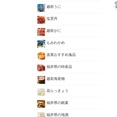
越前うに
塩雲丹
越前がに
もみわかめ
波屋おすすめ逸品
福井県の特産品
越前海産物
花らっきょう
福井県の銘菓
福井県の地酒