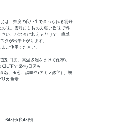
お)は、鮮度の良い生で食べられる雲丹
上の味。雲丹ひしおの力強い旨味で料
ださい。パスタに和えるだけで、簡単
パスタが出来上がります。
ままご使用ください。
年(直射日光、高温多湿をさけて保存)、
10℃以下で保存)日保ち
食塩、玉葱、調味料(アミノ酸等) 、増
プリカ色素
648円(税48円)