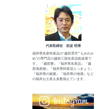
代表取締役 前波 明博
福井県名産特産品の“越前雲丹”“もみわか
め”の専門店の越前三国名産品処波屋で
す。 『越前蟹』『福井県名産品』『越
前海産物』『福井県特産花らっきょう』
『福井県の銘菓』『福井県の地酒』など
の福井お土産を多数揃えています。