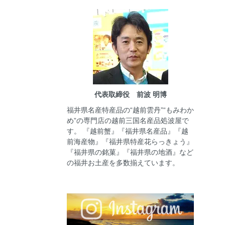
代表取締役 前波 明博
福井県名産特産品の“越前雲丹”“もみわか
め”の専門店の越前三国名産品処波屋で
す。 『越前蟹』『福井県名産品』『越
前海産物』『福井県特産花らっきょう』
『福井県の銘菓』『福井県の地酒』など
の福井お土産を多数揃えています。