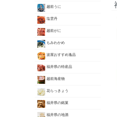
越前うに
塩雲丹
越前がに
もみわかめ
波屋おすすめ逸品
福井県の特産品
越前海産物
花らっきょう
福井県の銘菓
福井県の地酒