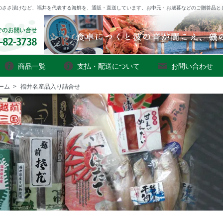
のささ漬けなど、福井を代表する海鮮を、通販・直送しています。お中元・お歳暮などのご贈答品と
商品一覧
支払・配送について
お問い合わせ
ーム
>
福井名産品入り詰合せ