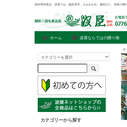
福井県特産品 波屋では、越前雲丹、もみわかめ、越前がに、若狭小鯛
ホーム
波屋ならではの贈り物
ホ
カテゴリーから探す