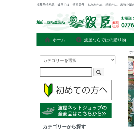
福井県特産品 波屋では、越前雲丹、もみわかめ、越前がに、若狭小鯛
ホーム
波屋ならではの贈り物
ホ
カテゴリーから探す