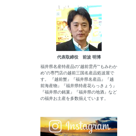
代表取締役 前波 明博
福井県名産特産品の“越前雲丹”“もみわか
め”の専門店の越前三国名産品処波屋で
す。 『越前蟹』『福井県名産品』『越
前海産物』『福井県特産花らっきょう』
『福井県の銘菓』『福井県の地酒』など
の福井お土産を多数揃えています。