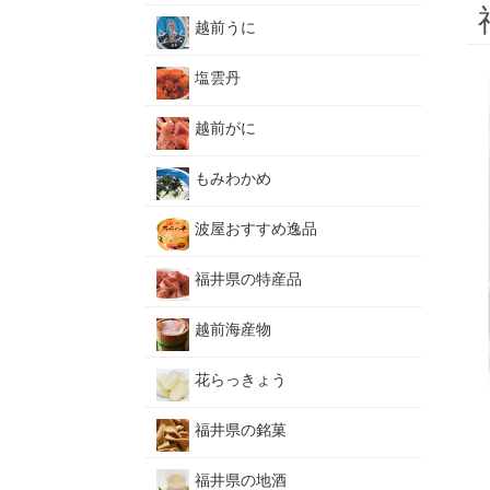
越前うに
塩雲丹
越前がに
もみわかめ
波屋おすすめ逸品
福井県の特産品
越前海産物
花らっきょう
福井県の銘菓
福井県の地酒