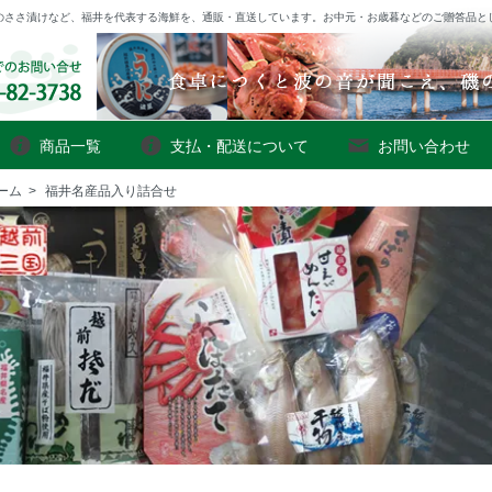
のささ漬けなど、福井を代表する海鮮を、通販・直送しています。お中元・お歳暮などのご贈答品と
商品一覧
支払・配送について
お問い合わせ
ーム
>
福井名産品入り詰合せ