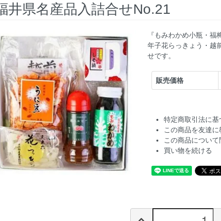
福井県名産品入詰合せNo.21
『もみわかめ小瓶・福
年子花らっきょう・越
せです。
販売価格
特定商取引法に基
この商品を友達に
この商品について
買い物を続ける