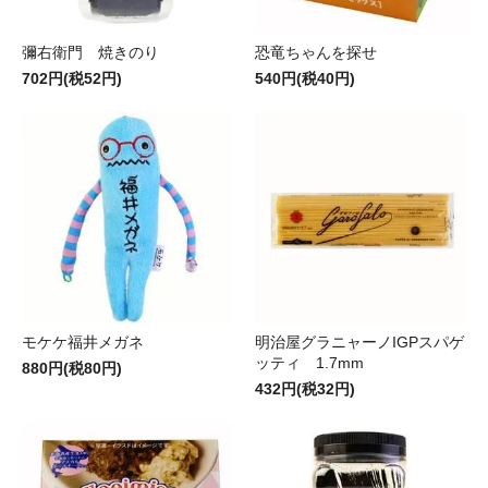
彌右衛門 焼きのり
恐竜ちゃんを探せ
702円(税52円)
540円(税40円)
モケケ福井メガネ
明治屋グラニャーノIGPスパゲ
ッティ 1.7mm
880円(税80円)
432円(税32円)