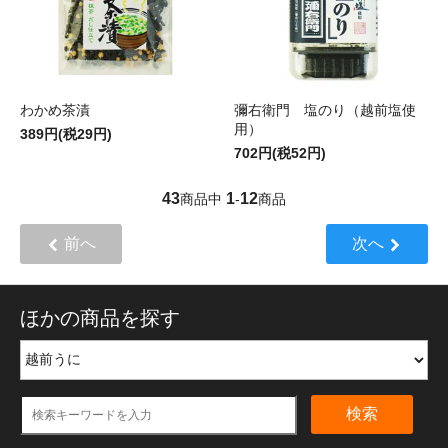
わかめ茶漬
彌右衛門 塩のり（越前塩使
用）
389円(税29円)
702円(税52円)
43
1
12
商品中
-
商品
前へ
次へ
ほかの商品を探す
検索