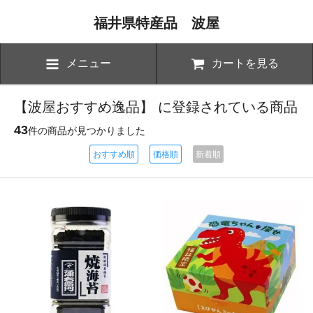
福井県特産品 波屋
メニュー
カートを見る
【波屋おすすめ逸品】 に登録されている商品
43
件の商品が見つかりました
おすすめ順
価格順
新着順