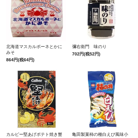
北海道マスカルポーネとかに
彌右衛門 味のり
みそ
702円(税52円)
864円(税64円)
カルビー堅あげポテト焼き蟹
亀田製菓柿の種白えび風味小