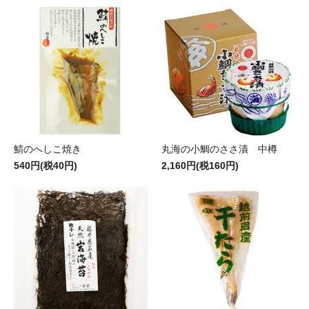
鯖のへしこ焼き
丸海の小鯛のささ漬 中樽
540円(税40円)
2,160円(税160円)