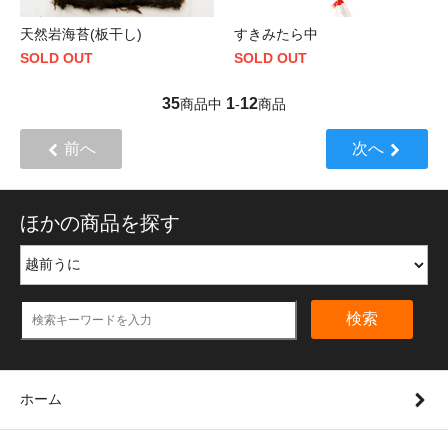
天然岩海苔(板干し)
すきみたら中
SOLD OUT
SOLD OUT
35
1
12
商品中
-
商品
前へ
次へ
ほかの商品を探す
検索
ホーム