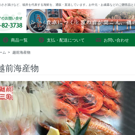
のささ漬けなど、福井を代表する海鮮を、通販・直送しています。お中元・お歳暮などのご贈答品と
商品一覧
支払・配送について
お問い合わせ
ーム
>
越前海産物
越前海産物