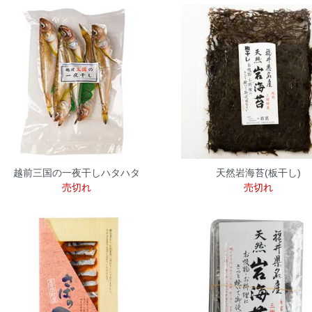
越前三国の一夜干しハタハタ
天然岩海苔(板干し)
売切れ
売切れ