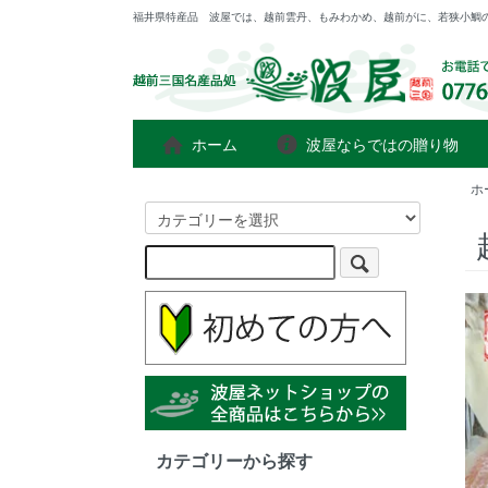
福井県特産品 波屋では、越前雲丹、もみわかめ、越前がに、若狭小鯛
ホーム
波屋ならではの贈り物
ホ
カテゴリーから探す