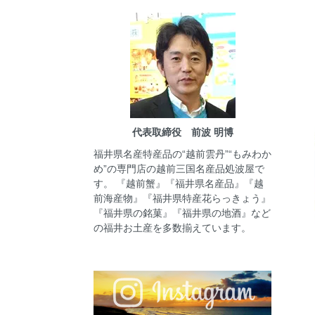
代表取締役 前波 明博
福井県名産特産品の“越前雲丹”“もみわか
め”の専門店の越前三国名産品処波屋で
す。 『越前蟹』『福井県名産品』『越
前海産物』『福井県特産花らっきょう』
『福井県の銘菓』『福井県の地酒』など
の福井お土産を多数揃えています。