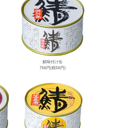
鯖味付け缶
756円(税56円)