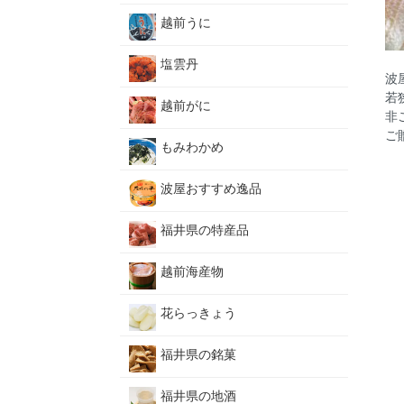
越前うに
塩雲丹
波
若
越前がに
非
ご
もみわかめ
波屋おすすめ逸品
福井県の特産品
越前海産物
花らっきょう
福井県の銘菓
福井県の地酒