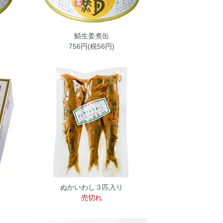
鯖生姜煮缶
756円(税56円)
ぬかいわし３匹入り
売切れ