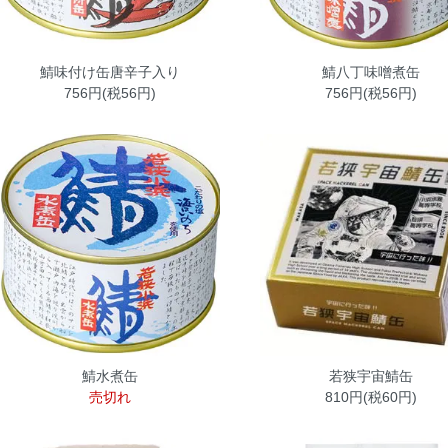
鯖味付け缶唐辛子入り
鯖八丁味噌煮缶
756円(税56円)
756円(税56円)
鯖水煮缶
若狭宇宙鯖缶
売切れ
810円(税60円)