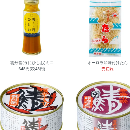
雲丹醤(うにひしお)ミニ
オーロラ印味付けたら
648円(税48円)
売切れ